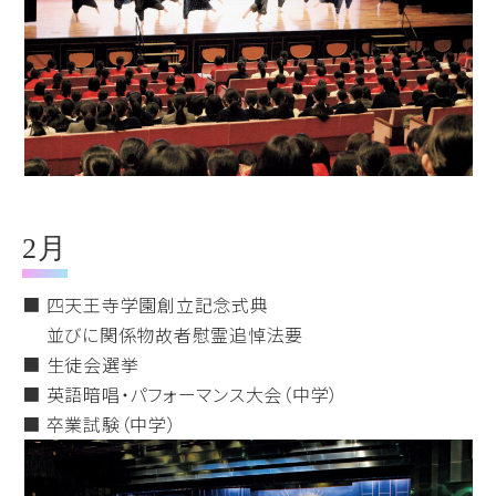
2月
■ 四天王寺学園創立記念式典
並びに関係物故者慰霊追悼法要
■ 生徒会選挙
■ 英語暗唱・パフォーマンス大会（中学）
■ 卒業試験（中学）