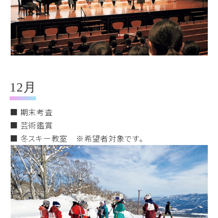
12月
■ 期末考査
■ 芸術鑑賞
■ 冬スキー教室 ※希望者対象です。