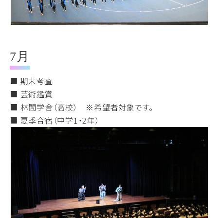
7月
■ 期末考査
■ 芸術鑑賞
■ 林間学舎（高校） ※希望者対象です。
■ 夏季合宿（中学1・2年）