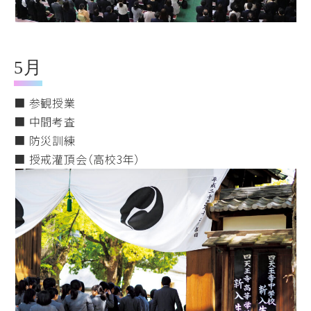
5月
■ 参観授業
■ 中間考査
■ 防災訓練
■ 授戒灌頂会（高校3年）