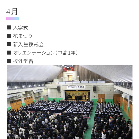
4月
■ 入学式
■ 花まつり
■ 新入生授戒会
■ オリエンテーション（中高1年）
■ 校外学習