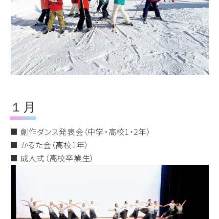
１月
■ 創作ダンス発表会（中学・高校1・2年）
■ かるた会（高校1年）
■ 成人式（高校卒業生）