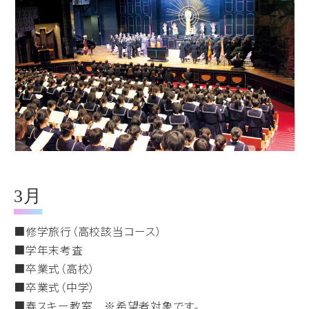
3月
■修学旅行（高校該当コース）
■学年末考査
■卒業式（高校）
■卒業式（中学）
■春スキー教室 ※希望者対象です。