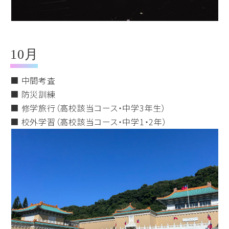
10月
■ 中間考査
■ 防災訓練
■ 修学旅行（高校該当コース・中学3年生）
■ 校外学習（高校該当コース・中学1・2年）